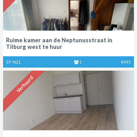
Ruime kamer aan de Neptunusstraat in
Tilburg west te huur
SP-N21
1
€495
Verhuurd