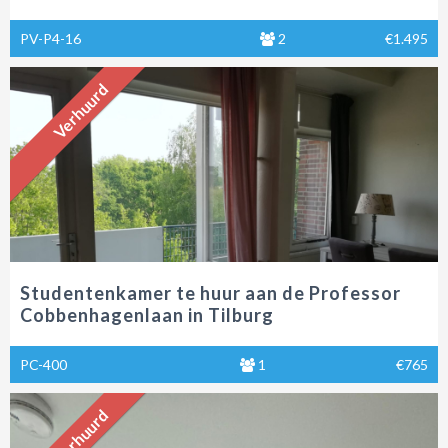
PV-P4-16
2
€1.495
Verhuurd
Studentenkamer te huur aan de Professor
Cobbenhagenlaan in Tilburg
PC-400
1
€765
Verhuurd