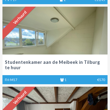
Verhuurd
Studentenkamer aan de Meibeek in Tilburg
te huur
FH-M17
1
€570
Verhuurd