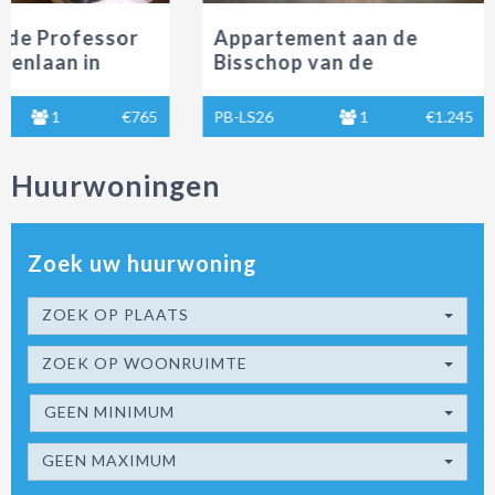
fessor
Appartement aan de
Tijd
 in
Bisschop van de
gem
Venstraat in Tilburg te
vrij
huur
huur
€765
PB-LS26
1
€1.245
PP-0
Huurwoningen
Zoek uw huurwoning
ZOEK OP PLAATS
ZOEK OP WOONRUIMTE
GEEN MINIMUM
GEEN MAXIMUM