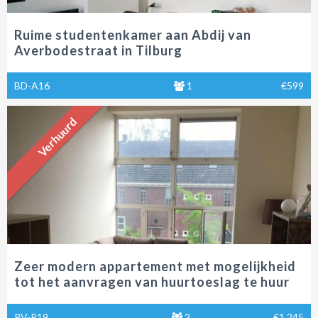
Ruime studentenkamer aan Abdij van
Averbodestraat in Tilburg
BD-A16
1
€599
Verhuurd
Zeer modern appartement met mogelijkheid
tot het aanvragen van huurtoeslag te huur
aan de Pastoor Smitsstraat in Tilburg.
PV-P19
2
€1.245