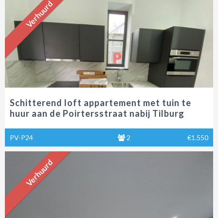
Verhuurd
Schitterend loft appartement met tuin te
huur aan de Poirtersstraat nabij Tilburg
centrum.
PV-P24
2
€1.550
Verhuurd