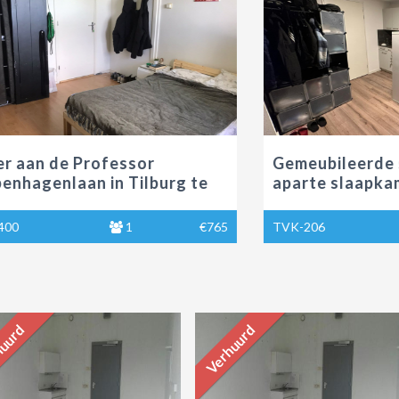
Professor
Gemeubileerde studio 2.0
n in Tilburg te
aparte slaapkamer aan de
Poirtersstraat in Tilburg 
1
€765
TVK-206
1
uurd
Verhuurd