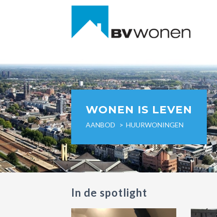
WONEN IS LEVEN
AANBOD
HUURWONINGEN
In de spotlight