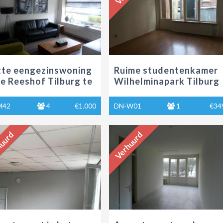
te eengezinswoning
Ruime studentenkamer
de Reeshof Tilburg te
Wilhelminapark Tilburg
r
te huur
M42
4
€1.000
DN-W01
1
€34
uurd
Verhuurd