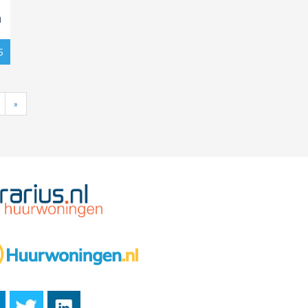
n
5
»