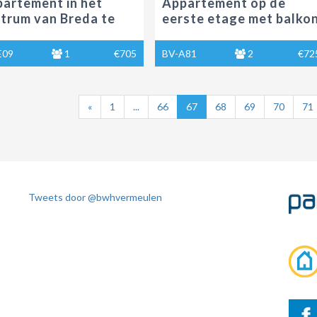
artement in het
Appartement op de
trum van Breda te
eerste etage met balko
r
te huur in s-
Hertogenbosch
E09
1
€705
BV-A81
2
€72
«
1
...
66
67
68
69
70
71
Tweets door @bwhvermeulen