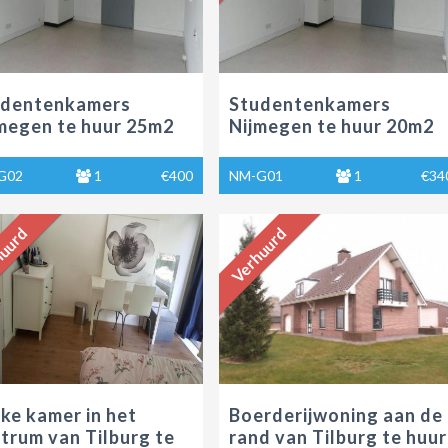
udentenkamers
Studentenkamers
megen te huur 25m2
Nijmegen te huur 20m2
G02
1
€400
NM-G01
1
€34
uurd
Verhuurd
ke kamer in het
Boerderijwoning aan de
trum van Tilburg te
rand van Tilburg te huur