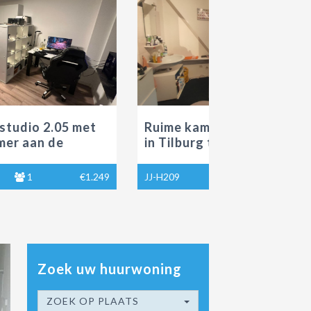
5 met
Ruime kamer aan de Hoefstraat
in Tilburg te huur
te huur
€1.249
JJ-H209
1
€595
Zoek uw huurwoning
ZOEK OP PLAATS