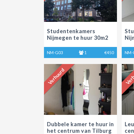
Studentenkamers
St
Nijmegen te huur 30m2
Nij
NM-G03
1
€450
NM-
Verhuurd
Verh
Dubbele kamer te huur in
Leu
het centrum van Tilburg
cen