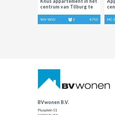
Knus appartement in het
App
centrum van Tilburg te
cen
huur
huu
WV-W50
2
€750
MC-
BVwonen B.V.
Piusplein 51