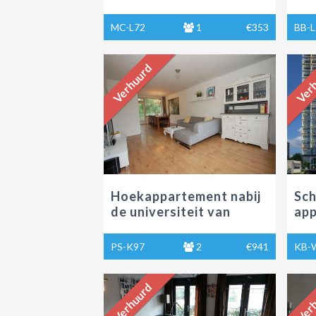
huu
MC-L72
1
€353
BB-L
Verhuurd
Verh
Hoekappartement nabij
Sch
de universiteit van
app
Tilburg te huur
de 
PS-K97
2
€941
KB-
Verhuurd
Verh