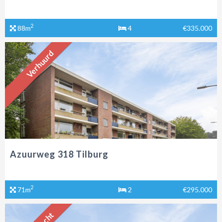
2
88m
4
€335.000
Verhuurd
Azuurweg 318 Tilburg
2
71m
2
€295.000