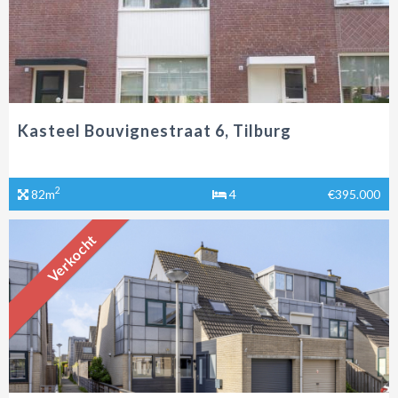
Kasteel Bouvignestraat 6, Tilburg
2
82m
4
€395.000
Verkocht