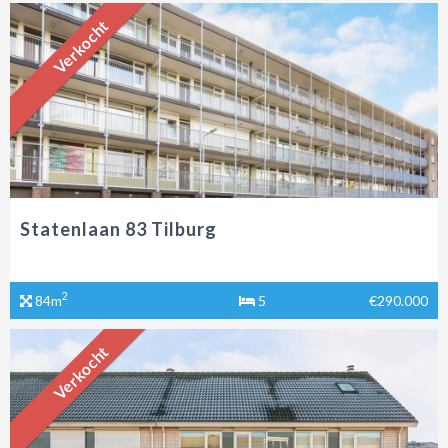
Verkocht
Statenlaan 83 Tilburg
2
84m
5
€290.000
Verkocht