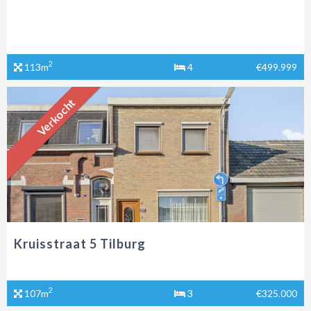
2
113m
4
€499.999
Verkocht
Kruisstraat 5 Tilburg
2
107m
3
€325.000