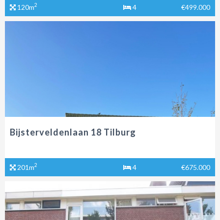
2
120m
4
€499.000
Bijsterveldenlaan 18 Tilburg
2
201m
4
€675.000