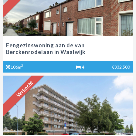
Eengezinswoning aan de van
Berckenrodelaan in Waalwijk
2
106m
4
€332.500
Verkocht