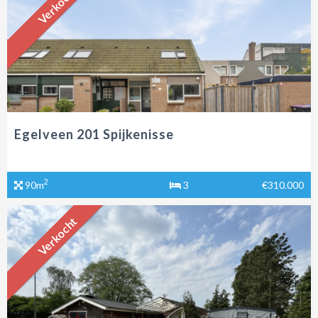
Verkocht
Egelveen 201 Spijkenisse
2
90m
3
€310.000
Verkocht