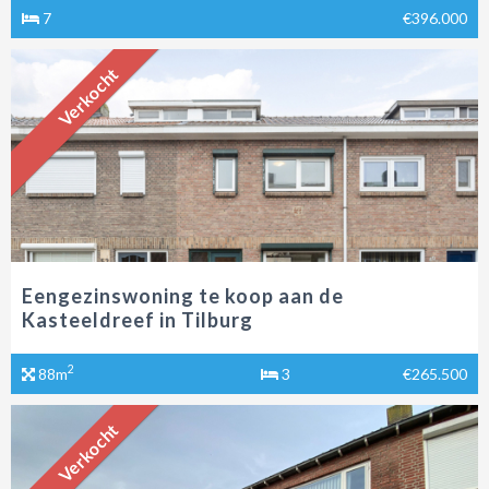
7
€396.000
Verkocht
Eengezinswoning te koop aan de
Kasteeldreef in Tilburg
2
88m
3
€265.500
Verkocht