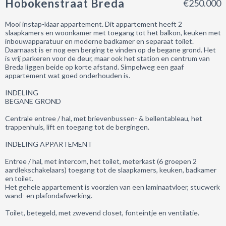
Hobokenstraat Breda
€250.000
Mooi instap-klaar appartement. Dit appartement heeft 2
slaapkamers en woonkamer met toegang tot het balkon, keuken met
inbouwapparatuur en moderne badkamer en separaat toilet.
Daarnaast is er nog een berging te vinden op de begane grond. Het
is vrij parkeren voor de deur, maar ook het station en centrum van
Breda liggen beide op korte afstand. Simpelweg een gaaf
appartement wat goed onderhouden is.
INDELING
BEGANE GROND
Centrale entree / hal, met brievenbussen- & bellentableau, het
trappenhuis, lift en toegang tot de bergingen.
INDELING APPARTEMENT
Entree / hal, met intercom, het toilet, meterkast (6 groepen 2
aardlekschakelaars) toegang tot de slaapkamers, keuken, badkamer
en toilet.
Het gehele appartement is voorzien van een laminaatvloer, stucwerk
wand- en plafondafwerking.
Toilet, betegeld, met zwevend closet, fonteintje en ventilatie.