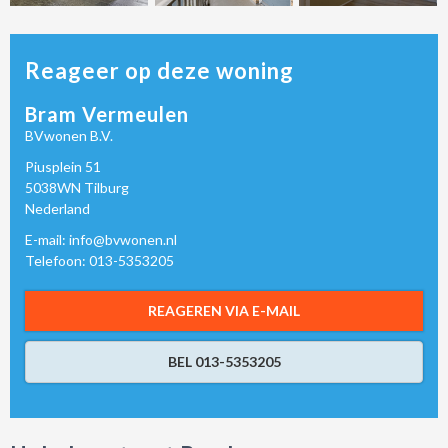
Reageer op deze woning
Bram Vermeulen
BVwonen B.V.
Piusplein 51
5038WN Tilburg
Nederland
E-mail: info@bvwonen.nl
Telefoon: 013-5353205
REAGEREN VIA E-MAIL
BEL 013-5353205