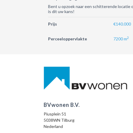
Bent u opzoek naar een schitterende locatie o
is dit uw kans!
Prijs
€140.000
2
Perceeloppervlakte
7200 m
BVwonen B.V.
Piusplein 51
5038WN Tilburg
Nederland