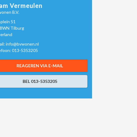
am Vermeulen
onen B.V.
splein 51
8WN Tilburg
erland
ail: info@bvwonen.nl
efoon: 013-5353205
REAGEREN VIA E-MAIL
BEL 013-5353205