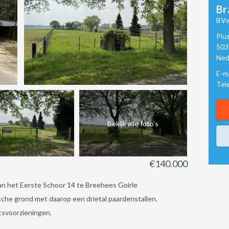
Br
BVw
Piu
503
Ned
E-m
Tel
Bekijk alle foto's
€140.000
an het Eerste Schoor 14 te Breehees Goirle
che grond met daarop een drietal paardenstallen.
itsvoorzieningen.