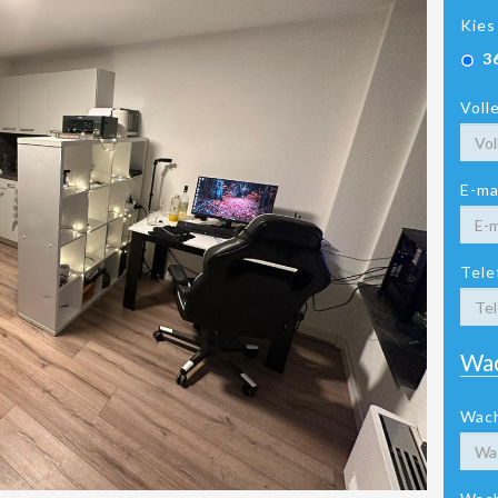
Kies
3
Voll
E-ma
Tele
Wa
Wac