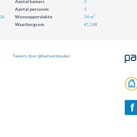
Aantal kamers
2
Aantal personen
1
2
26
Woonoppervlakte
34 m
Waarborgsom
€1.188
Tweets door @bwhvermeulen