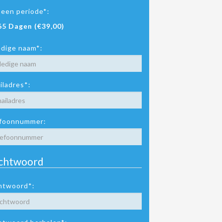
 een periode*:
65 Dagen (€39,00)
edige naam*:
iladres*:
foonnummer:
chtwoord
htwoord*: