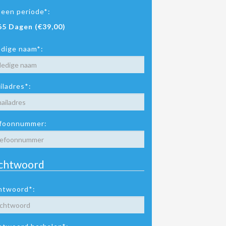
 een periode*:
65 Dagen (€39,00)
edige naam*:
iladres*:
foonnummer:
chtwoord
htwoord*: