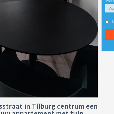
Wach
I
sstraat in Tilburg centrum een
uw appartement met tuin.