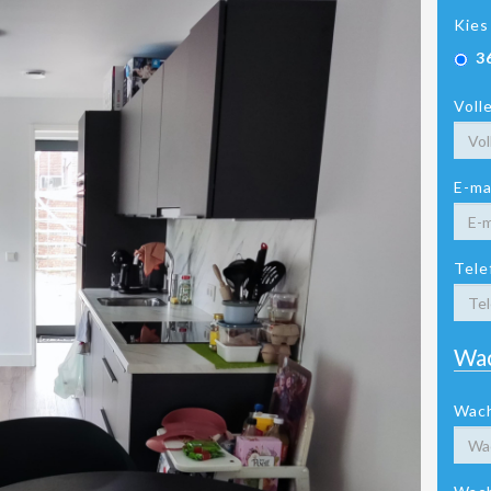
Kies
3
Voll
E-ma
Tele
Wa
Wac