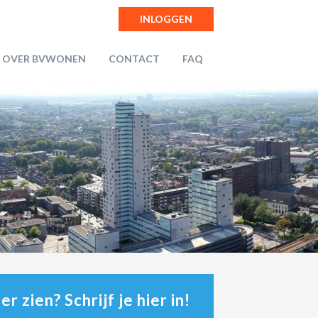
INLOGGEN
OVER BVWONEN
CONTACT
FAQ
r zien? Schrijf je hier in!