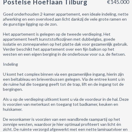
Postelse Hoeflaan Tilburg
€145.000
Goed onderhouden 2-kamer appartement, een ideale indeling, nette
afwerking en een overvloed aan licht dankzij de vele grote ramen en
de gunstige ligging op de zon.
Het appartement is gelegen op de tweede verdieping. Het
appartement heeft kunststofkozijnen met dubbelglas, goede
isolatie en zonnepanelen op het platte dak voor gezamenlijk gebruik.
Verder beschikt het appartement over een fijn balkon op het
westen en een eigen berging in de onderbouw voor o.a. de fietsen.
Indeling
U komt het complex binnen via een gezamenlijke ingang, hierin zijn
een beltableau en brievenbussen gelegen. Via de entree komt u in
de ruime hal die toegang geeft tot de trap, lift en de ingang tot de
bergingen.
Als u op de verdieping uitkomt komt u via de voordeur in de hal. Deze
is voorzien van meterkast en toegang tot badkamer, keuken en
huiskamer.
De woonkamer is voorzien van een wandbrede raampartij op het
zonnige westen, waardoor je hier optimaal profiteert van licht én
zicht. De ruimte verzorgd afgewerkt met een nette laminaatvloer en