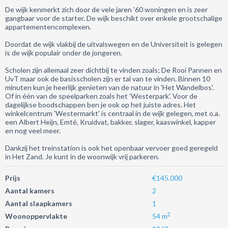
De wijk kenmerkt zich door de vele jaren '60 woningen en is zeer
gangbaar voor de starter. De wijk beschikt over enkele grootschalige
appartementencomplexen.
Doordat de wijk vlakbij de uitvalswegen en de Universiteit is gelegen
is de wijk populair onder de jongeren.
Scholen zijn allemaal zeer dichtbij te vinden zoals; De Rooi Pannen en
UvT maar ook de basisscholen zijn er tal van te vinden. Binnen 10
minuten kun je heerlijk genieten van de natuur in 'Het Wandelbos'.
Of in één van de speelparken zoals het 'Westerpark'. Voor de
dagelijkse boodschappen ben je ook op het juiste adres. Het
winkelcentrum 'Westermarkt' is centraal in de wijk gelegen, met o.a.
een Albert Heijn, Emté, Kruidvat, bakker, slager, kaaswinkel, kapper
en nog veel meer.
Dankzij het treinstation is ook het openbaar vervoer goed geregeld
in Het Zand. Je kunt in de woonwijk vrij parkeren.
Prijs
€145.000
Aantal kamers
2
Aantal slaapkamers
1
2
Woonoppervlakte
54 m