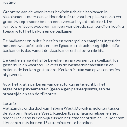
rustige.
Grenzend aan de woonkamer bevindt zich de slaapkamer. In
slaapkamer is meer dan voldoende ruimte voor het plaatsen van een
groot tweepersoonsbed en een eventuele garderobekast. De
ruimte profiteert wederom van een wandbrede raampartij en heeft u
toegang tot het balkon en de badkamer.
De badkamer en-suite is netjes en verzorgd, en compleet ingericht
met een wastafel, toilet en een ligbad met douchemogelijkheid. De
badkamer is dus vanuit de slaapkamer en hal toegankelijk.
De keuken is via de hal te bereiken en is voorzien van koelkast, los
gasfornuis en wastafel. Tevens is de wasmachineaansluiten en
boiler in de keuken gesitueerd. Keuken is ruim van opzet en netjes
afgewerkt.
Voor het gratis parkeren van de auto kun je terecht bij het
afgesloten parkeerterrein (geen eigen parkeerplaats), aan de
straatzijde en aan de zijkanten.
Locatie
Het Zand is onderdeel van Tilburg West. De wijk is gelegen tussen
de straten: Ringbaan-West, Rueckertbaan, Taxandriëbaan en het
spoor. Het Zand is een wijk tussen het stadscentrum en De Reeshof.
Het centrum is binnen 15 autominuten te bereiken.