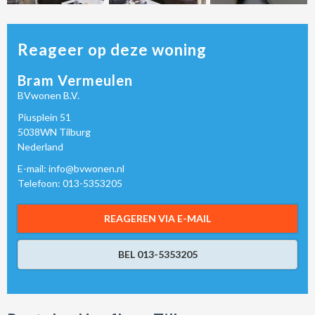
Reageer op deze woning
Bram Vermeulen
BVwonen B.V.
Piusplein 51
5038WN Tilburg
Nederland
E-mail: info@bvwonen.nl
Telefoon: 013-5353205
REAGEREN VIA E-MAIL
BEL 013-5353205