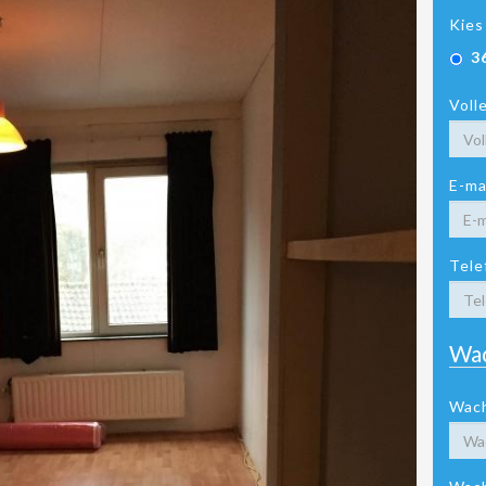
Kies
3
Voll
E-ma
Tele
Wa
Wac