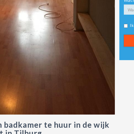
Wach
I
 badkamer te huur in de wijk
 in Tilburg