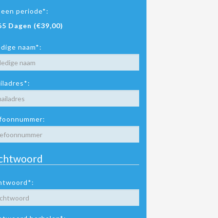
 een periode*:
65 Dagen (€39,00)
edige naam*:
iladres*:
foonnummer:
chtwoord
htwoord*: