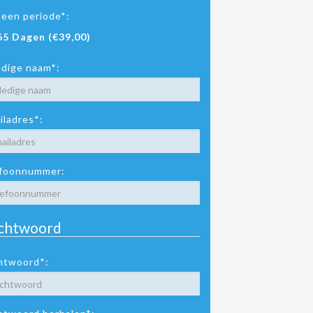
 een periode*:
65 Dagen (€39,00)
edige naam*:
iladres*:
foonnummer:
chtwoord
htwoord*: