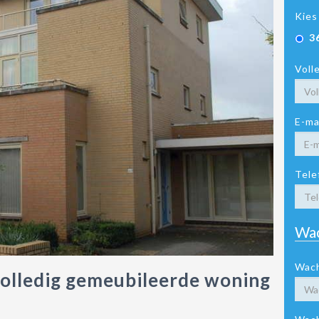
Kies
3
Voll
E-ma
Tele
Wa
Wac
volledig gemeubileerde woning