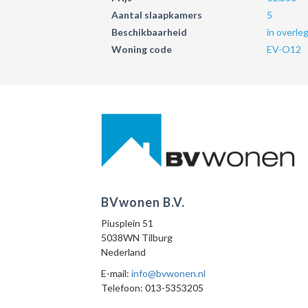
Aantal slaapkamers
5
Beschikbaarheid
in overle
Woning code
EV-O12
BVwonen B.V.
Piusplein 51
5038WN Tilburg
Nederland
E-mail:
info@bvwonen.nl
Telefoon: 013-5353205