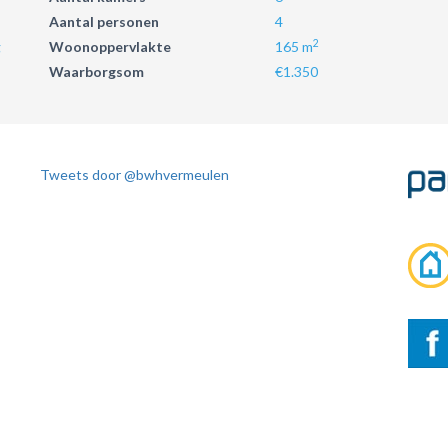
Aantal personen
4
2
g
Woonoppervlakte
165 m
Waarborgsom
€1.350
Tweets door @bwhvermeulen