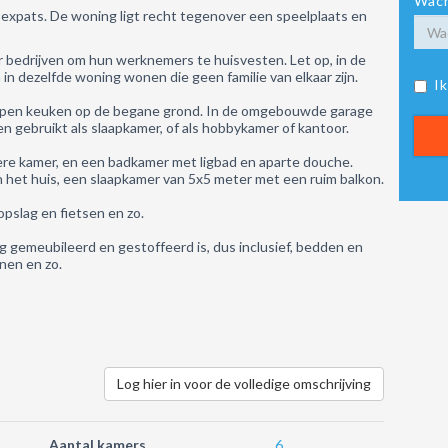
Wach
 expats. De woning ligt recht tegenover een speelplaats en
r bedrijven om hun werknemers te huisvesten. Let op, in de
 dezelfde woning wonen die geen familie van elkaar zijn.
I
pen keuken op de begane grond. In de omgebouwde garage
en gebruikt als slaapkamer, of als hobbykamer of kantoor.
ere kamer, en een badkamer met ligbad en aparte douche.
 het huis, een slaapkamer van 5x5 meter met een ruim balkon.
opslag en fietsen en zo.
g gemeubileerd en gestoffeerd is, dus inclusief, bedden en
nen en zo.
Log hier in voor de volledige omschrijving
Aantal kamers
6