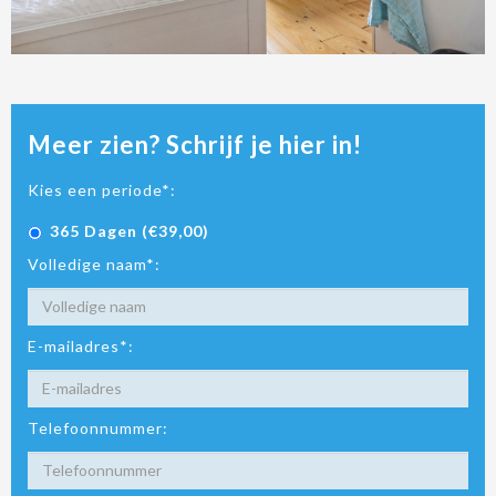
Meer zien? Schrijf je hier in!
Kies een periode*:
365 Dagen (€39,00)
Volledige naam*:
E-mailadres*:
Telefoonnummer: