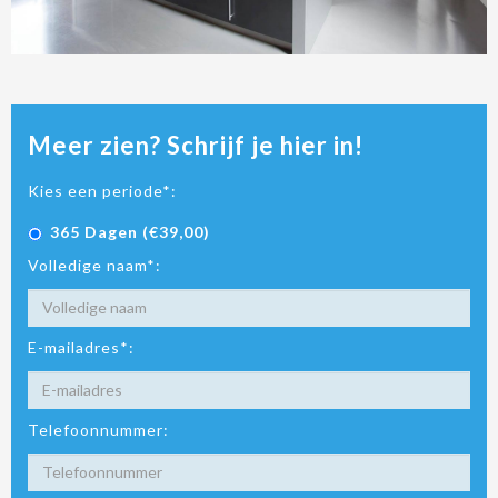
Meer zien? Schrijf je hier in!
Kies een periode*:
365 Dagen (€39,00)
Volledige naam*:
E-mailadres*:
Telefoonnummer: