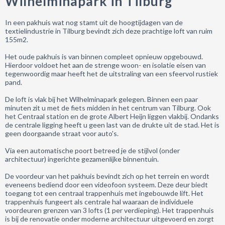
Wilhelminapark in Tilburg
In een pakhuis wat nog stamt uit de hoogtijdagen van de
textielindustrie in Tilburg bevindt zich deze prachtige loft van ruim
155m2.
Het oude pakhuis is van binnen compleet opnieuw opgebouwd.
Hierdoor voldoet het aan de strenge woon- en isolatie eisen van
tegenwoordig maar heeft het de uitstraling van een sfeervol rustiek
pand.
De loft is vlak bij het Wilhelminapark gelegen. Binnen een paar
minuten zit u met de fiets midden in het centrum van Tilburg. Ook
het Centraal station en de grote Albert Heijn liggen vlakbij. Ondanks
de centrale ligging heeft u geen last van de drukte uit de stad. Het is
geen doorgaande straat voor auto's.
Via een automatische poort betreed je de stijlvol (onder
architectuur) ingerichte gezamenlijke binnentuin.
De voordeur van het pakhuis bevindt zich op het terrein en wordt
eveneens bediend door een videofoon systeem. Deze deur biedt
toegang tot een centraal trappenhuis met ingebouwde lift. Het
trappenhuis fungeert als centrale hal waaraan de individuele
voordeuren grenzen van 3 lofts (1 per verdieping). Het trappenhuis
is bij de renovatie onder moderne architectuur uitgevoerd en zorgt