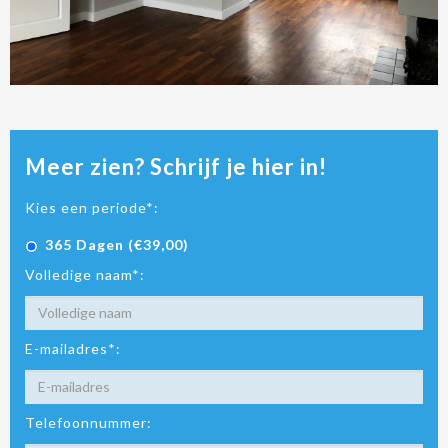
Meer zien? Schrijf je hier in!
Kies een periode*:
365 Dagen (€39,00)
Volledige naam*:
E-mailadres*:
Telefoonnummer: