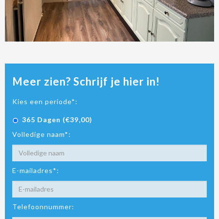
Meer zien? Schrijf je hier in!
Kies een periode*:
365 Dagen (€39,00)
Volledige naam*:
E-mailadres*:
Telefoonnummer: