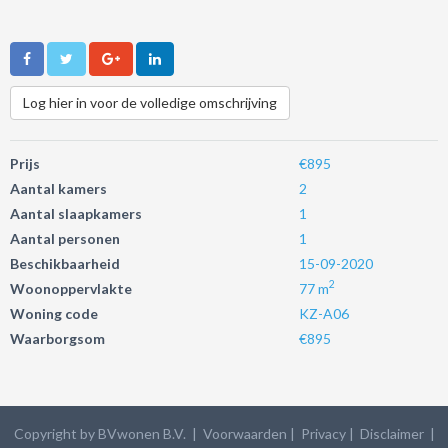
Log hier in voor de volledige omschrijving
Prijs
€895
Aantal kamers
2
Aantal slaapkamers
1
Aantal personen
1
Beschikbaarheid
15-09-2020
2
Woonoppervlakte
77 m
Woning code
KZ-A06
Waarborgsom
€895
Copyright by BVwonen B.V. |
Voorwaarden
|
Privacy
| Disclaimer
|