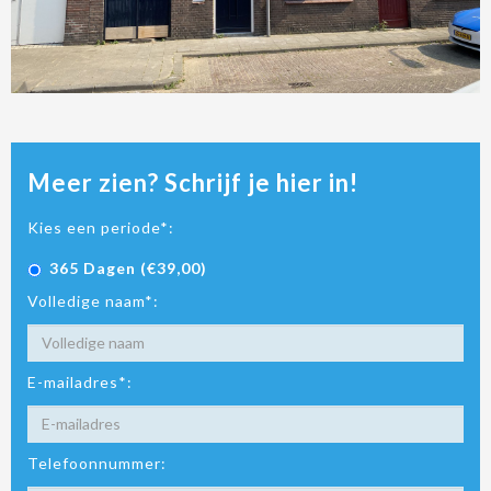
Meer zien? Schrijf je hier in!
Kies een periode*:
365 Dagen (€39,00)
Volledige naam*:
E-mailadres*:
Telefoonnummer: