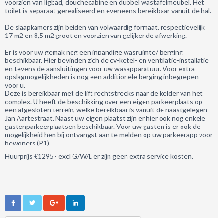
voorzien van ligbad, douchecabine en dubbel wastafelmeubel. Het
toilet is separaat gerealiseerd en eveneens bereikbaar vanuit de hal.
De slaapkamers zijn beiden van volwaardig formaat. respectievelijk
17 m2 en 8,5 m2 groot en voorzien van gelijkende afwerking.
Er is voor uw gemak nog een inpandige wasruimte/ berging
beschikbaar. Hier bevinden zich de cv-ketel- en ventilatie-installatie
en tevens de aansluitingen voor uw wasapparatuur. Voor extra
opslagmogelijkheden is nog een additionele berging inbegrepen
voor u.
Deze is bereikbaar met de lift rechtstreeks naar de kelder van het
complex. U heeft de beschikking over een eigen parkeerplaats op
een afgesloten terrein, welke bereikbaar is vanuit de naastgelegen
Jan Aartestraat. Naast uw eigen plaatst zijn er hier ook nog enkele
gastenparkeerplaatsen beschikbaar. Voor uw gasten is er ook de
mogelijkheid hen bij ontvangst aan te melden op uw parkeerapp voor
bewoners (P1).
Huurprijs €1295,- excl G/W/L er zijn geen extra service kosten.