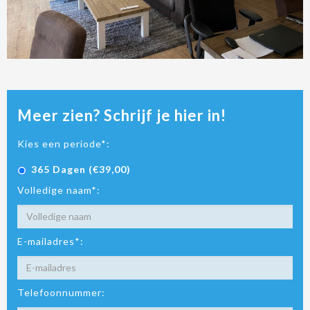
Meer zien? Schrijf je hier in!
Kies een periode*:
365 Dagen (€39,00)
Volledige naam*:
E-mailadres*:
Telefoonnummer: