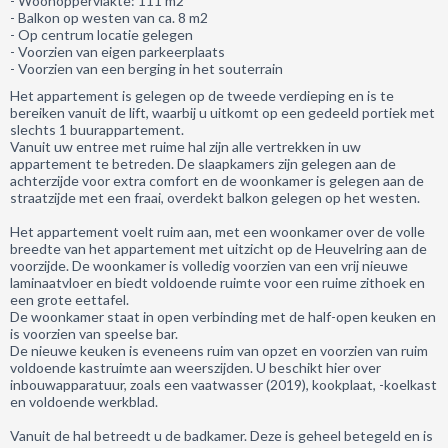
- Woonoppervlakte: 111 m2
- Balkon op westen van ca. 8 m2
- Op centrum locatie gelegen
- Voorzien van eigen parkeerplaats
- Voorzien van een berging in het souterrain
Het appartement is gelegen op de tweede verdieping en is te
bereiken vanuit de lift, waarbij u uitkomt op een gedeeld portiek met
slechts 1 buurappartement.
Vanuit uw entree met ruime hal zijn alle vertrekken in uw
appartement te betreden. De slaapkamers zijn gelegen aan de
achterzijde voor extra comfort en de woonkamer is gelegen aan de
straatzijde met een fraai, overdekt balkon gelegen op het westen.
Het appartement voelt ruim aan, met een woonkamer over de volle
breedte van het appartement met uitzicht op de Heuvelring aan de
voorzijde. De woonkamer is volledig voorzien van een vrij nieuwe
laminaatvloer en biedt voldoende ruimte voor een ruime zithoek en
een grote eettafel.
De woonkamer staat in open verbinding met de half-open keuken en
is voorzien van speelse bar.
De nieuwe keuken is eveneens ruim van opzet en voorzien van ruim
voldoende kastruimte aan weerszijden. U beschikt hier over
inbouwapparatuur, zoals een vaatwasser (2019), kookplaat, -koelkast
en voldoende werkblad.
Vanuit de hal betreedt u de badkamer. Deze is geheel betegeld en is