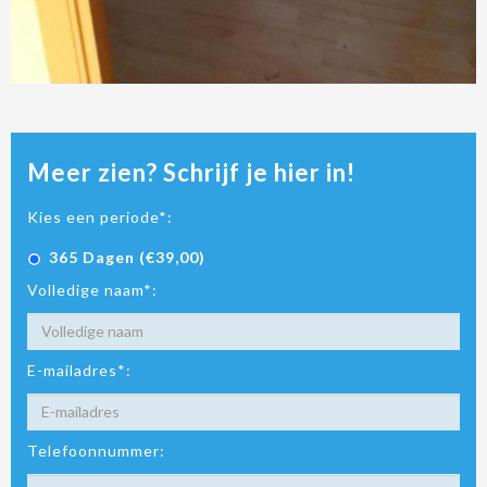
Meer zien? Schrijf je hier in!
Kies een periode*:
365 Dagen (€39,00)
Volledige naam*:
E-mailadres*:
Telefoonnummer: