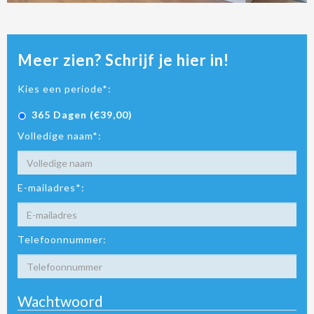
Meer zien? Schrijf je hier in!
Kies een periode*:
365 Dagen (€39,00)
Volledige naam*:
E-mailadres*:
Telefoonnummer:
Wachtwoord