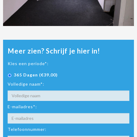
Meer zien? Schrijf je hier in!
Kies een periode*:
365 Dagen (€39,00)
Volledige naam*:
E-mailadres*:
Telefoonnummer: