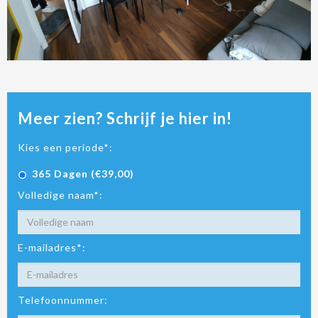
Meer zien? Schrijf je hier in!
Kies een periode*:
365 Dagen (€39,00)
Volledige naam*:
E-mailadres*:
Telefoonnummer: