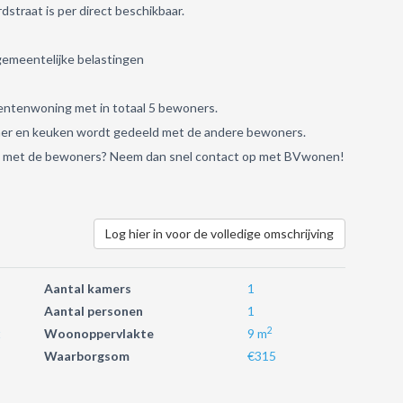
straat is per direct beschikbaar.
 gemeentelijke belastingen
dentenwoning met in totaal 5 bewoners.
amer en keuken wordt gedeeld met de andere bewoners.
ken met de bewoners? Neem dan snel contact op met BVwonen!
Log hier in voor de volledige omschrijving
Aantal kamers
1
Aantal personen
1
2
t
Woonoppervlakte
9 m
Waarborgsom
€315