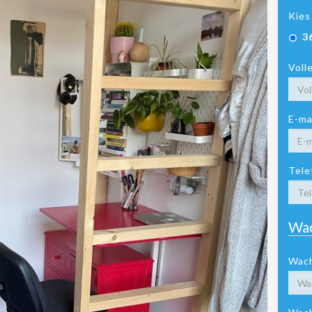
Kies
3
Voll
E-ma
Tele
Wa
Wac