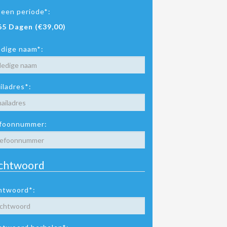
 een periode*:
65 Dagen (€39,00)
edige naam*:
iladres*:
foonnummer:
chtwoord
htwoord*: