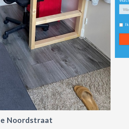
Wach
I
e Noordstraat