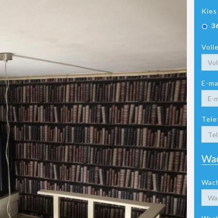
Kies
3
Voll
E-ma
Tele
Wa
Wac