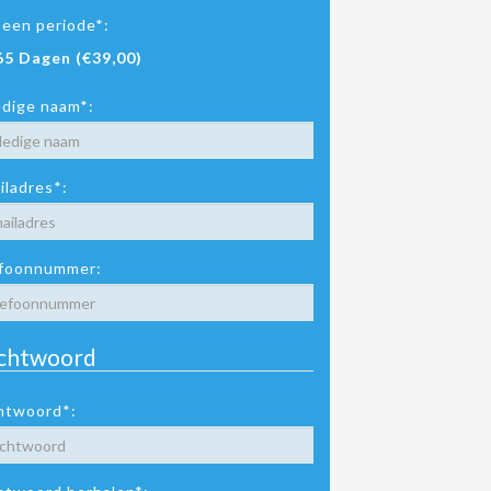
 een periode*:
65 Dagen (€39,00)
edige naam*:
iladres*:
foonnummer:
chtwoord
htwoord*: