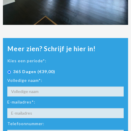
Meer zien? Schrijf je hier in!
Kies een periode*:
365 Dagen (€39,00)
Volledige naam*:
E-mailadres*:
Telefoonnummer: