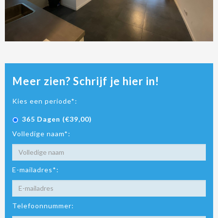
Meer zien? Schrijf je hier in!
Kies een periode*:
365 Dagen (€39,00)
Volledige naam*:
E-mailadres*:
Telefoonnummer: