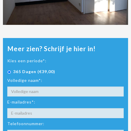
Meer zien? Schrijf je hier in!
Kies een periode*:
365 Dagen (€39,00)
Volledige naam*:
E-mailadres*:
Telefoonnummer: