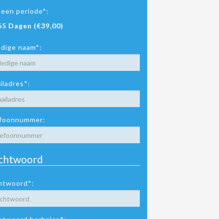
 een periode*:
65 Dagen (€39,00)
edige naam*:
iladres*:
foonnummer:
chtwoord
htwoord*: