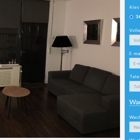
Kies
3
Voll
E-ma
Tele
Wa
Wac