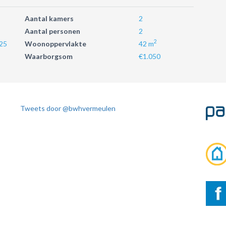
Aantal kamers
2
Aantal personen
2
2
25
Woonoppervlakte
42 m
Waarborgsom
€1.050
Tweets door @bwhvermeulen