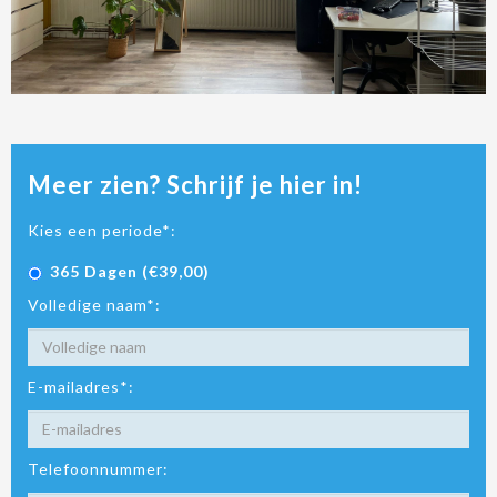
Meer zien? Schrijf je hier in!
Kies een periode*:
365 Dagen (€39,00)
Volledige naam*:
E-mailadres*:
Telefoonnummer: