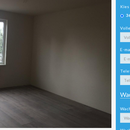
Kies
3
Voll
E-ma
Tele
Wa
Wac