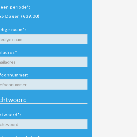
 een periode*:
65 Dagen (€39,00)
edige naam*:
iladres*:
foonnummer:
chtwoord
htwoord*: