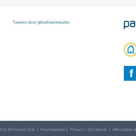
Tweets door @bwhvermeulen
t by BVwonen B.V. |
Voorwaarden
|
Privacy
| Disclaimer
| Alle prijzen