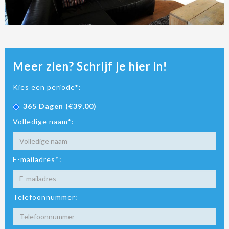
Meer zien? Schrijf je hier in!
Kies een periode*:
365 Dagen (€39,00)
Volledige naam*:
E-mailadres*:
Telefoonnummer: