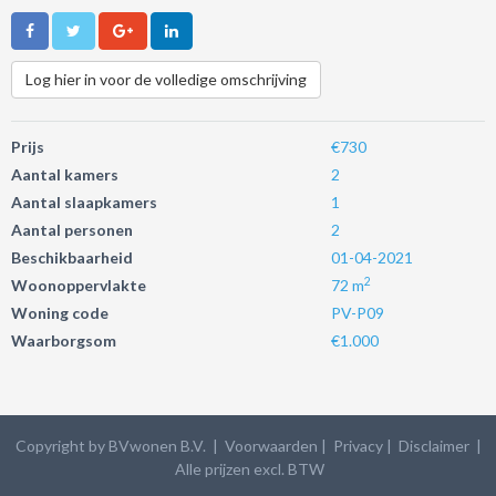
Log hier in voor de volledige omschrijving
Prijs
€730
Aantal kamers
2
Aantal slaapkamers
1
Aantal personen
2
Beschikbaarheid
01-04-2021
2
Woonoppervlakte
72 m
Woning code
PV-P09
Waarborgsom
€1.000
Copyright by BVwonen B.V. |
Voorwaarden
|
Privacy
| Disclaimer
|
Alle prijzen excl. BTW