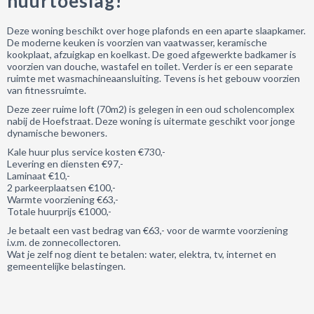
huurtoeslag!
Deze woning beschikt over hoge plafonds en een aparte slaapkamer.
De moderne keuken is voorzien van vaatwasser, keramische
kookplaat, afzuigkap en koelkast. De goed afgewerkte badkamer is
voorzien van douche, wastafel en toilet. Verder is er een separate
ruimte met wasmachineaansluiting. Tevens is het gebouw voorzien
van fitnessruimte.
Deze zeer ruime loft (70m2) is gelegen in een oud scholencomplex
nabij de Hoefstraat. Deze woning is uitermate geschikt voor jonge
dynamische bewoners.
Kale huur plus service kosten €730,-
Levering en diensten €97,-
Laminaat €10,-
2 parkeerplaatsen €100,-
Warmte voorziening €63,-
Totale huurprijs €1000,-
Je betaalt een vast bedrag van €63,- voor de warmte voorziening
i.v.m. de zonnecollectoren.
Wat je zelf nog dient te betalen: water, elektra, tv, internet en
gemeentelijke belastingen.