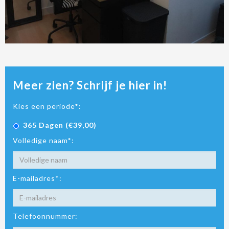
Meer zien? Schrijf je hier in!
Kies een periode*:
365 Dagen (€39,00)
Volledige naam*:
E-mailadres*:
Telefoonnummer: