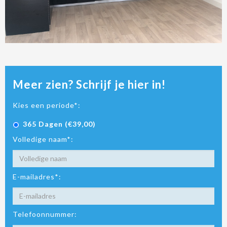
Meer zien? Schrijf je hier in!
Kies een periode*:
365 Dagen (€39,00)
Volledige naam*:
E-mailadres*:
Telefoonnummer: