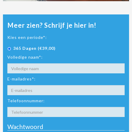
Meer zien? Schrijf je hier in!
Kies een periode*:
365 Dagen (€39,00)
Volledige naam*:
E-mailadres*:
Telefoonnummer:
Wachtwoord