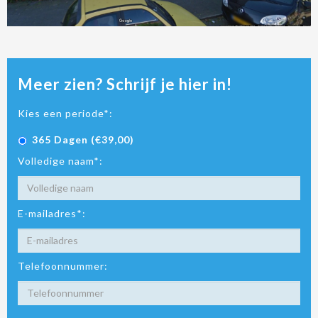
Meer zien? Schrijf je hier in!
Kies een periode*:
365 Dagen (€39,00)
Volledige naam*:
E-mailadres*:
Telefoonnummer: