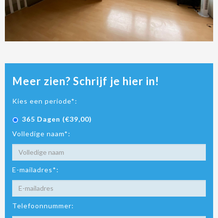
Meer zien? Schrijf je hier in!
Kies een periode*:
365 Dagen (€39,00)
Volledige naam*:
E-mailadres*:
Telefoonnummer: