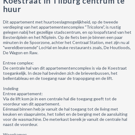
Koestraat in Tilburg centrum te
huur
Dit appartement met huurtoeslagmogelijkheid, op de tweede
verdieping van het appartementencomplex "Tricolore", is rustig
gelegen nabij het gezellige stadscentrum, en op loopafstand van het
Besterdplein en het NSplein. Op de fiets ben je binnen een paar
minuten in de Spoorzone, achter het Centraal Station, met zijn nu al
"wereldberoemde" LocHal en leuke restaurants zoals, De Houtloods,
De Wagon en Raw.
Entree complex:
De centrale hal van dit appartementencomplex is via de Koestraat
toegankelijk. In deze hal bevinden zich de brievenbussen, het
bellentableau en de toegang naar de trapopgang en de lift.
Indeling
Entree appartement:
Via de lift kom je in een centrale hal die toegang geeft tot de
voordeur van dit appartement.
Eénmaal binnen heb je vanuit de hal toegang tot de living met
keuken en slaapruimte, het toilet en de berging met de aansluiting
voor de wasmachine. De meterkast bereik je vanuit de centrale hal
naast de voordeur.
Woonkamer: