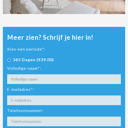
Meer zien? Schrijf je hier in!
Kies een periode*:
365 Dagen (€39,00)
Volledige naam*:
E-mailadres*:
Telefoonnummer: