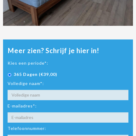
Meer zien? Schrijf je hier in!
Kies een periode*:
365 Dagen (€39,00)
Volledige naam*:
E-mailadres*:
Telefoonnummer: