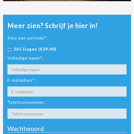
Meer zien? Schrijf je hier in!
Kies een periode*:
365 Dagen (€39,00)
Volledige naam*:
E-mailadres*:
Telefoonnummer:
Wachtwoord