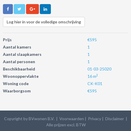
Log hier in voor de volledige omschrijving
Prijs
€595
Aantal kamers
1
Aantal slaapkamers
1
Aantal personen
1
Beschikbaarheid
01-03-25020
2
Woonoppervlakte
16 m
Woning code
CK-K01
Waarborgsom
€595
Copyright by BVwonen B.V. |
Voorwaarden
|
Privacy
| Disclaimer
|
Alle prijzen excl. BTW