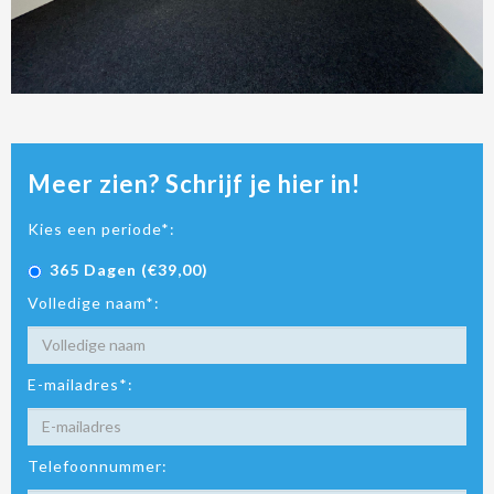
Meer zien? Schrijf je hier in!
Kies een periode*:
365 Dagen (€39,00)
Volledige naam*:
E-mailadres*:
Telefoonnummer: