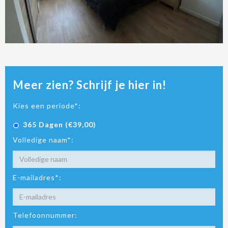
Meer zien? Schrijf je hier in!
Kies een periode*:
365 Dagen (€39,00)
Volledige naam*:
E-mailadres*:
Telefoonnummer: