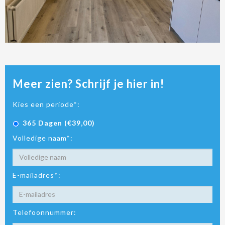
Meer zien? Schrijf je hier in!
Kies een periode*:
365 Dagen (€39,00)
Volledige naam*:
E-mailadres*:
Telefoonnummer: