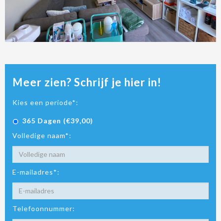
Meer zien? Schrijf je hier in!
Kies een periode*:
365 Dagen (€39,00)
Volledige naam*:
E-mailadres*:
Telefoonnummer: