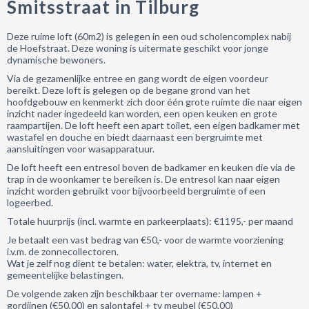
Smitsstraat in Tilburg
Deze ruime loft (60m2) is gelegen in een oud scholencomplex nabij
de Hoefstraat. Deze woning is uitermate geschikt voor jonge
dynamische bewoners.
Via de gezamenlijke entree en gang wordt de eigen voordeur
bereikt. Deze loft is gelegen op de begane grond van het
hoofdgebouw en kenmerkt zich door één grote ruimte die naar eigen
inzicht nader ingedeeld kan worden, een open keuken en grote
raampartijen. De loft heeft een apart toilet, een eigen badkamer met
wastafel en douche en biedt daarnaast een bergruimte met
aansluitingen voor wasapparatuur.
De loft heeft een entresol boven de badkamer en keuken die via de
trap in de woonkamer te bereiken is. De entresol kan naar eigen
inzicht worden gebruikt voor bijvoorbeeld bergruimte of een
logeerbed.
Totale huurprijs (incl. warmte en parkeerplaats): €1195,- per maand
Je betaalt een vast bedrag van €50,- voor de warmte voorziening
i.v.m. de zonnecollectoren.
Wat je zelf nog dient te betalen: water, elektra, tv, internet en
gemeentelijke belastingen.
De volgende zaken zijn beschikbaar ter overname: lampen +
gordijnen (€50,00) en salontafel + tv meubel (€50,00)