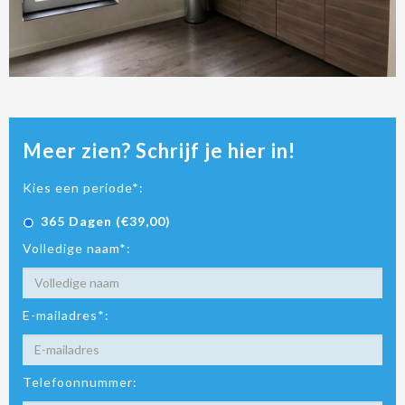
Meer zien? Schrijf je hier in!
Kies een periode*:
365 Dagen (€39,00)
Volledige naam*:
E-mailadres*:
Telefoonnummer: