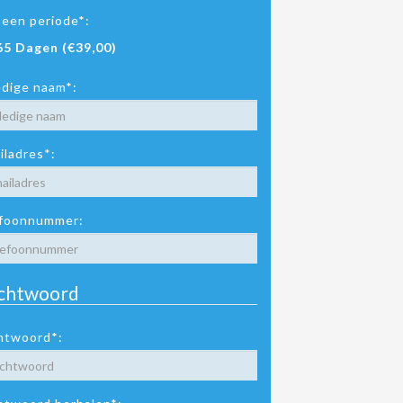
 een periode*:
65 Dagen (€39,00)
edige naam*:
iladres*:
foonnummer:
chtwoord
htwoord*: