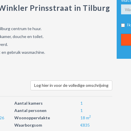
Wach
inkler Prinsstraat in Tilburg
I
ilburg centrum te huur.
kamer, douche en toilet.
verd.
et en gebruik wasmachine.
Log hier in voor de volledige omschrijving
Aantal kamers
1
Aantal personen
1
2
26
Woonoppervlakte
18 m
Waarborgsom
€835