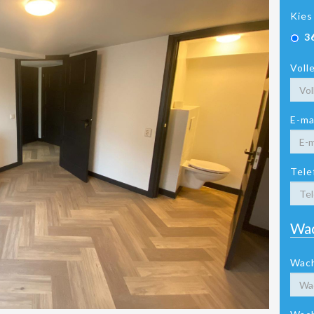
Kies
3
Voll
E-ma
Tele
Wa
Wac