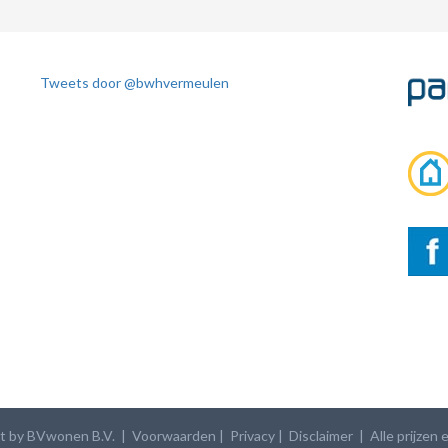
Tweets door @bwhvermeulen
t by BVwonen B.V. |
Voorwaarden
|
Privacy
| Disclaimer
| Alle prijzen