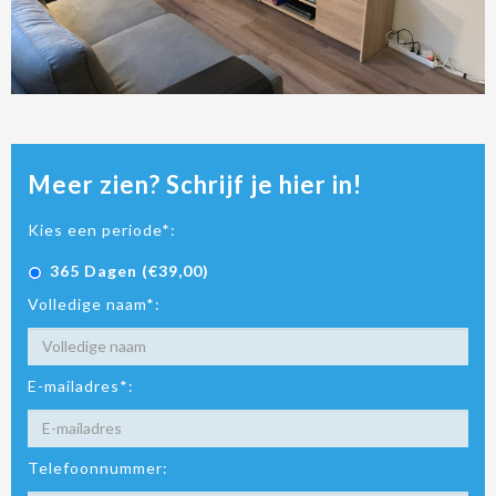
Meer zien? Schrijf je hier in!
Kies een periode*:
365 Dagen (€39,00)
Volledige naam*:
E-mailadres*:
Telefoonnummer: