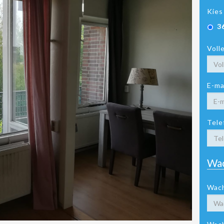
Kies
3
Voll
E-ma
Tele
Wa
Wac