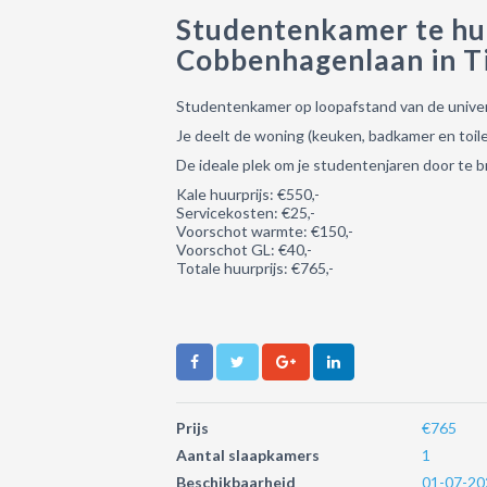
Studentenkamer te hu
Cobbenhagenlaan in T
Studentenkamer op loopafstand van de univers
Je deelt de woning (keuken, badkamer en toil
De ideale plek om je studentenjaren door te
Kale huurprijs: €550,-
Servicekosten: €25,-
Voorschot warmte: €150,-
Voorschot GL: €40,-
Totale huurprijs: €765,-
Prijs
€765
Aantal slaapkamers
1
Beschikbaarheid
01-07-20