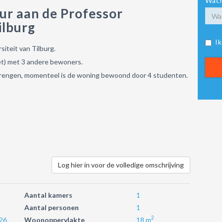
Wach
ur aan de Professor
ilburg
I
iteit van Tilburg.
et) met 3 andere bewoners.
 brengen, momenteel is de woning bewoond door 4 studenten.
Log hier in voor de volledige omschrijving
Aantal kamers
1
Aantal personen
1
2
26
Woonoppervlakte
18 m