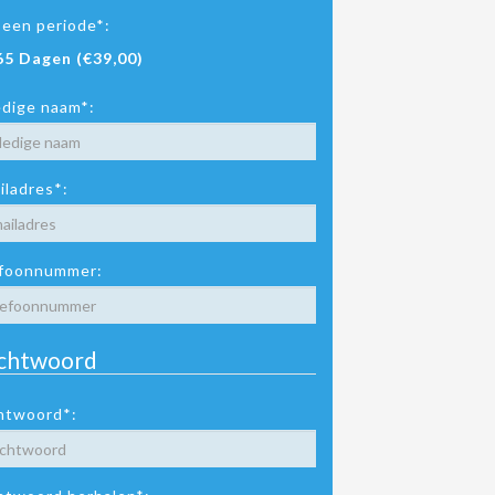
 een periode*:
65 Dagen (€39,00)
edige naam*:
iladres*:
foonnummer:
chtwoord
htwoord*: