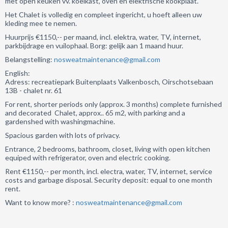
met open keuken vv. koelkast, oven en elektrische kookplaat.
Het Chalet is volledig en compleet ingericht, u hoeft alleen uw
kleding mee te nemen.
Huurprijs €1150,-- per maand, incl. elektra, water, TV, internet,
parkbijdrage en vuilophaal. Borg: gelijk aan 1 maand huur.
Belangstelling:
nosweatmaintenance@gmail.com
English:
Adress: recreatiepark Buitenplaats Valkenbosch, Oirschotsebaan
13B - chalet nr. 61
For rent, shorter periods only (approx. 3 months) complete furnished
and decorated Chalet, approx.. 65 m2, with parking and a
gardenshed with washingmachine.
Spacious garden with lots of privacy.
Entrance, 2 bedrooms, bathroom, closet, living with open kitchen
equiped with refrigerator, oven and electric cooking.
Rent €1150,-- per month, incl. electra, water, TV, internet, service
costs and garbage disposal. Security deposit: equal to one month
rent.
Want to know more? :
nosweatmaintenance@gmail.com