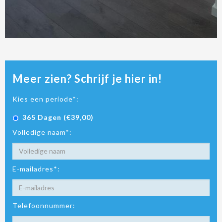
Meer zien? Schrijf je hier in!
Kies een periode*:
365 Dagen (€39,00)
Volledige naam*:
E-mailadres*:
Telefoonnummer: