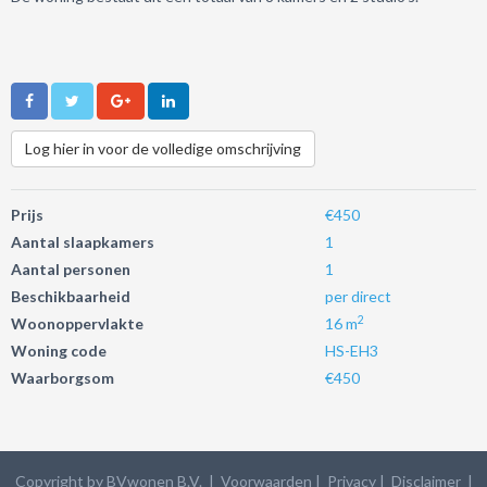
Log hier in voor de volledige omschrijving
Prijs
€450
Aantal slaapkamers
1
Aantal personen
1
Beschikbaarheid
per direct
2
Woonoppervlakte
16 m
Woning code
HS-EH3
Waarborgsom
€450
Copyright by BVwonen B.V. |
Voorwaarden
|
Privacy
| Disclaimer
|