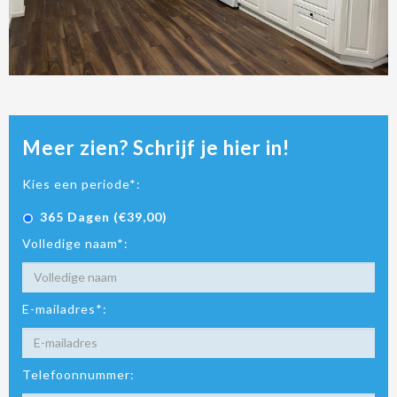
Meer zien? Schrijf je hier in!
Kies een periode*:
365 Dagen (€39,00)
Volledige naam*:
E-mailadres*:
Telefoonnummer: